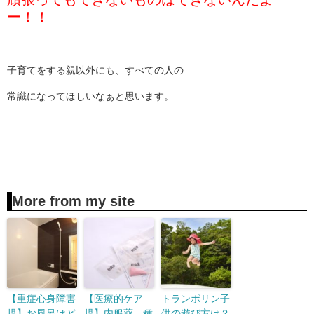
ー！！
子育てをする親以外にも、すべての人の
常識になってほしいなぁと思います。
More from my site
【重症心身障害
【医療的ケア
トランポリン子
児】お風呂はど
児】内服薬、種
供の遊び方は？