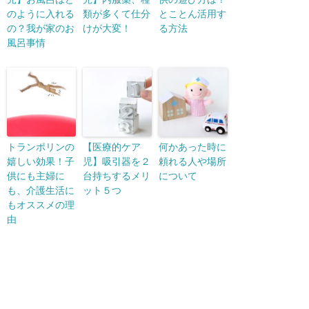
のように入れる
類が多くて仕分
とことん活用す
の？我が家のお
けが大変！
る方法
風呂事情
トランポリンの
【医療的ケア
何かあった時に
嬉しい効果！子
児】吸引器を２
頼れる人や場所
供にも主婦に
台持ちするメリ
について
も、介護生活に
ット５つ
もオススメの理
由