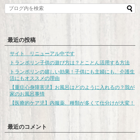
最近の投稿
サイト リニューアル中です
トランポリン子供の遊び方は？とことん活用する方法
トランポリンの嬉しい効果！子供にも主婦にも、介護生
活にもオススメの理由
【重症心身障害児】お風呂はどのように入れるの？我が
家のお風呂事情
【医療的ケア児】内服薬、種類が多くて仕分けが大変！
最近のコメント