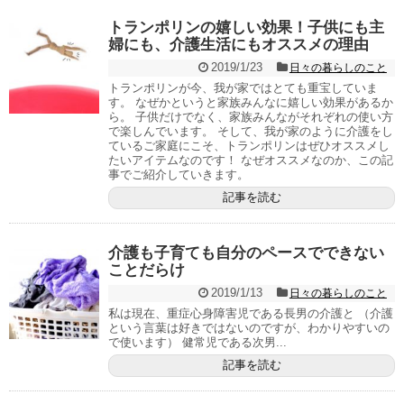
トランポリンの嬉しい効果！子供にも主
婦にも、介護生活にもオススメの理由
2019/1/23
日々の暮らしのこと
トランポリンが今、我が家ではとても重宝していま
す。 なぜかというと家族みんなに嬉しい効果があるか
ら。 子供だけでなく、家族みんながそれぞれの使い方
で楽しんでいます。 そして、我が家のように介護をし
ているご家庭にこそ、トランポリンはぜひオススメし
たいアイテムなのです！ なぜオススメなのか、この記
事でご紹介していきます。
記事を読む
介護も子育ても自分のペースでできない
ことだらけ
2019/1/13
日々の暮らしのこと
私は現在、重症心身障害児である長男の介護と （介護
という言葉は好きではないのですが、わかりやすいの
で使います） 健常児である次男...
記事を読む