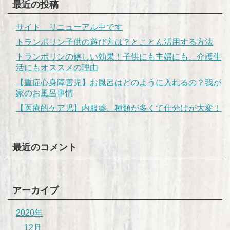
最近の投稿
サイト リニューアル中です
トランポリン子供の遊び方は？とことん活用する方法
トランポリンの嬉しい効果！子供にも主婦にも、介護生
活にもオススメの理由
【重症心身障害児】お風呂はどのように入れるの？我が
家のお風呂事情
【医療的ケア児】内服薬、種類が多くて仕分けが大変！
最近のコメント
アーカイブ
2020年
12月